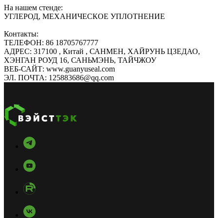
На нашем стенде:
УГЛЕРОД, МЕХАНИЧЕСКОЕ УПЛОТНЕНИЕ
Контакты:
ТЕЛЕФОН: 86 18705767777
АДРЕС: 317100 , Китай , САНМЕН, ХАЙРУНЬ ЦЗЕДАО,
ХЭНГАН РОУД 16, САНЬМЭНЬ, ТАЙЧЖОУ
ВЕБ-САЙТ: www.guanyuseal.com
ЭЛ. ПОЧТА: 125883686@qq.com