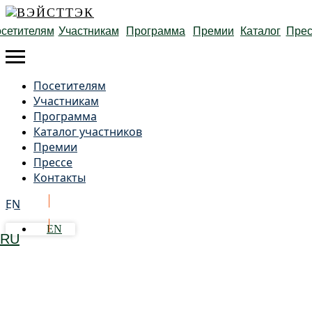
сетителям
Участникам
Программа
Премии
Каталог
Прес
Посетителям
Участникам
Программа
Каталог участников
Премии
Прессе
Контакты
EN
Получить бейдж
EN
RU