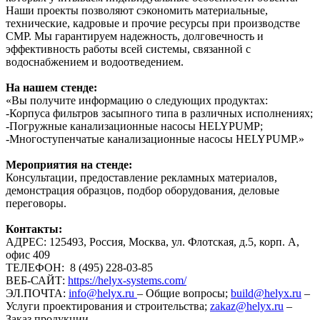
Наши проекты позволяют сэкономить материальные,
технические, кадровые и прочие ресурсы при производстве
СМР. Мы гарантируем надежность, долговечность и
эффективность работы всей системы, связанной с
водоснабжением и водоотведением.
На нашем стенде:
«Вы получите информацию о следующих продуктах:
-Корпуса фильтров засыпного типа в различных исполнениях;
-Погружные канализационные насосы HELYPUMP;
-Многоступенчатые канализационные насосы HELYPUMP.»
Мероприятия на стенде:
Консультации, предоставление рекламных материалов,
демонстрация образцов, подбор оборудования, деловые
переговоры.
Контакты:
АДРЕС: 125493, Россия, Москва, ул. Флотская, д.5, корп. А,
офис 409
ТЕЛЕФОН: 8 (495) 228-03-85
ВЕБ-САЙТ:
https://helyx-systems.com/
ЭЛ.ПОЧТА:
info@helyx.ru
– Общие вопросы;
build@helyx.ru
–
Услуги проектирования и строительства;
zakaz@helyx.ru
–
Заказ продукции