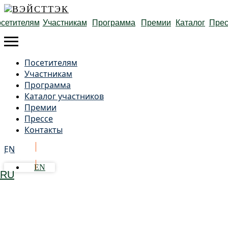
сетителям
Участникам
Программа
Премии
Каталог
Прес
Посетителям
Участникам
Программа
Каталог участников
Премии
Прессе
Контакты
EN
Получить бейдж
EN
RU