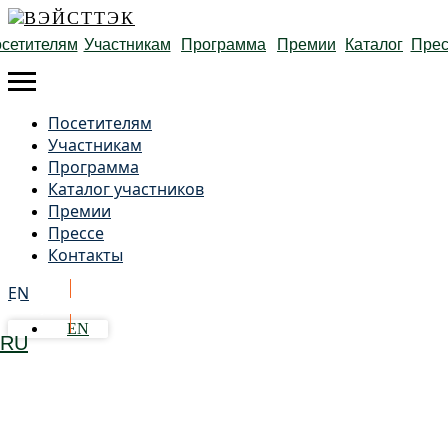
сетителям
Участникам
Программа
Премии
Каталог
Прес
Посетителям
Участникам
Программа
Каталог участников
Премии
Прессе
Контакты
EN
Получить бейдж
EN
RU