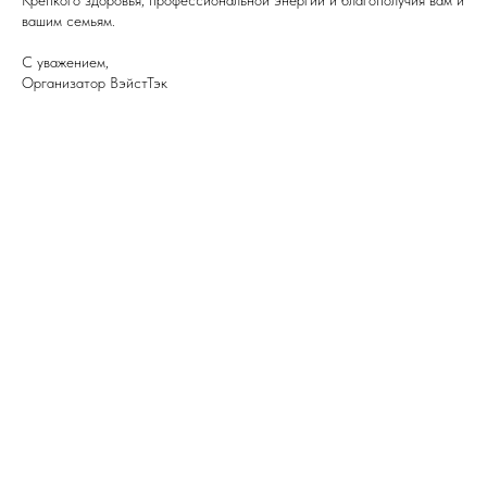
Крепкого здоровья, профессиональной энергии и благополучия вам и
вашим семьям.
С уважением,
Организатор ВэйстТэк