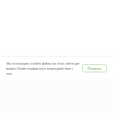
Мы используем cookies файлы на этом сайте для
Понятно
вашего более комфортного взаимодействия с
ним.
Дата и место проведения
8-10 сентября 2026
Крокус Экспо, Москва