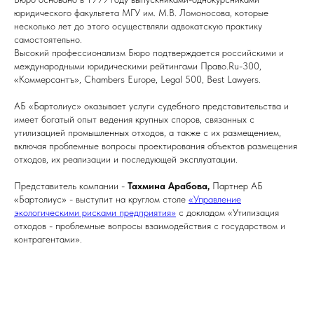
юридического факультета МГУ им. М.В. Ломоносова, которые
несколько лет до этого осуществляли адвокатскую практику
самостоятельно.
Высокий профессионализм Бюро подтверждается российскими и
международными юридическими рейтингами Право.Ru-300,
«Коммерсантъ», Chambers Europe, Legal 500, Best Lawyers.
АБ «Бартолиус» оказывает услуги судебного представительства и
имеет богатый опыт ведения крупных споров, связанных с
утилизацией промышленных отходов, а также с их размещением,
включая проблемные вопросы проектирования объектов размещения
отходов, их реализации и последующей эксплуатации.
Представитель компании -
Тахмина Арабова,
Партнер АБ
«Бартолиус» - выступит на круглом столе
«Управление
экологическими рисками предприятия»
с докладом «Утилизация
отходов - проблемные вопросы взаимодействия с государством и
контрагентами».