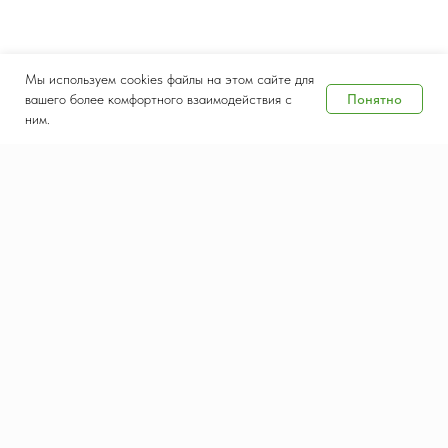
Мы используем cookies файлы на этом сайте для
Понятно
вашего более комфортного взаимодействия с
ним.
Дата и место проведения
8-10 сентября 2026
Крокус Экспо, Москва
Контакты
Документы
salesteam@waste-tech.ru
Конфиденциальность
+7 (495) 664-49-55
Политика использования
cookie