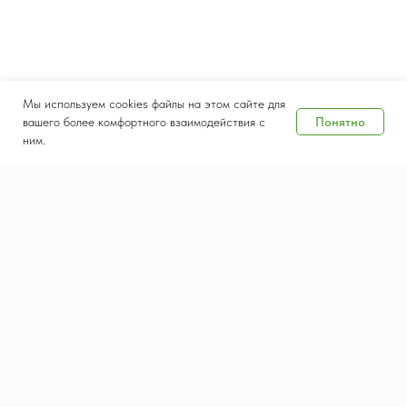
Мы используем cookies файлы на этом сайте для
Понятно
вашего более комфортного взаимодействия с
ним.
Дата и место проведения
8-10 сентября 2026
Крокус Экспо, Москва
Контакты
Документы
salesteam@waste-tech.ru
Конфиденциальность
+7 (495) 664-49-55
Политика использования