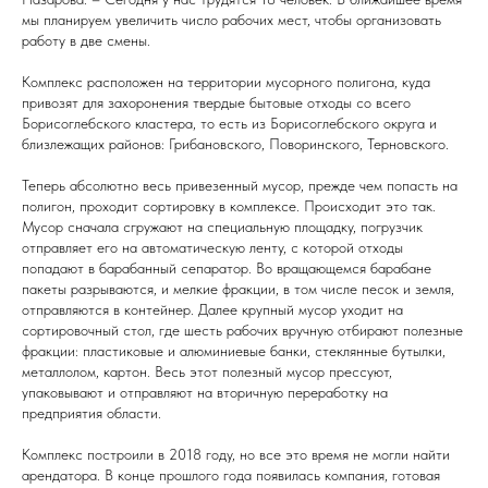
мы планируем увеличить число рабочих мест, чтобы организовать
работу в две смены.
Комплекс расположен на территории мусорного полигона, куда
привозят для захоронения твердые бытовые отходы со всего
Борисоглебского кластера, то есть из Борисоглебского округа и
близлежащих районов: Грибановского, Поворинского, Терновского.
Теперь абсолютно весь привезенный мусор, прежде чем попасть на
полигон, проходит сортировку в комплексе. Происходит это так.
Мусор сначала сгружают на специальную площадку, погрузчик
отправляет его на автоматическую ленту, с которой отходы
попадают в барабанный сепаратор. Во вращающемся барабане
пакеты разрываются, и мелкие фракции, в том числе песок и земля,
отправляются в контейнер. Далее крупный мусор уходит на
сортировочный стол, где шесть рабочих вручную отбирают полезные
фракции: пластиковые и алюминиевые банки, стеклянные бутылки,
металлолом, картон. Весь этот полезный мусор прессуют,
упаковывают и отправляют на вторичную переработку на
предприятия области.
Комплекс построили в 2018 году, но все это время не могли найти
арендатора. В конце прошлого года появилась компания, готовая