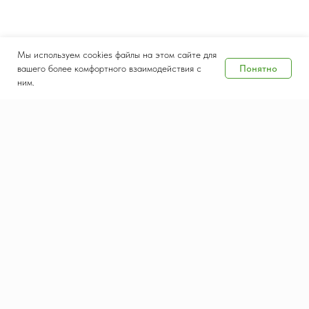
Мы используем cookies файлы на этом сайте для
Понятно
вашего более комфортного взаимодействия с
ним.
Дата и место проведения
8-10 сентября 2026
Крокус Экспо, Москва
Контакты
Документы
salesteam@waste-tech.ru
Конфиденциальность
+7 (495) 664-49-55
Политика использования
cookie