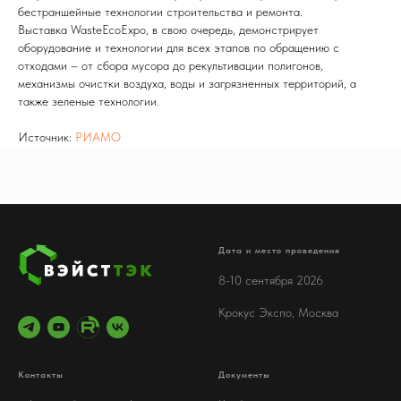
бестраншейные технологии строительства и ремонта.
Выставка WasteEcoExpo, в свою очередь, демонстрирует
оборудование и технологии для всех этапов по обращению с
отходами – от сбора мусора до рекультивации полигонов,
механизмы очистки воздуха, воды и загрязненных территорий, а
также зеленые технологии.
Источник:
РИАМО
Дата и место проведения
8-10 сентября 2026
Крокус Экспо, Москва
Контакты
Документы