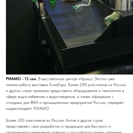
РИАМО - 13 сен
. В выставочном центре «Крокус Экспо» уже
начала работу выставка EcwaExpo. Более 200 участников из России
и других стран приехали представить оборудование и технологии в
сфере водоснабжения и водоотведения, а также обращения с
отходами для ЖКХ и промышленных предприятий России, передает
корреспондент РИАМО.
Более 200 участников из России, Китая и других стран
представляют свои разработки и продукцию для быстрого и
оптимального замещения ушедших с российского рынка западных