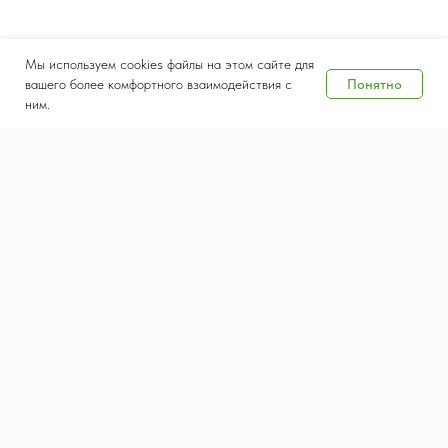
Мы используем cookies файлы на этом сайте для
Понятно
вашего более комфортного взаимодействия с
ним.
Дата и место проведения
8-10 сентября 2026
Крокус Экспо, Москва
Контакты
Документы
salesteam@waste-tech.ru
Конфиденциальность
+7 (495) 664-49-55
Политика использования
cookie