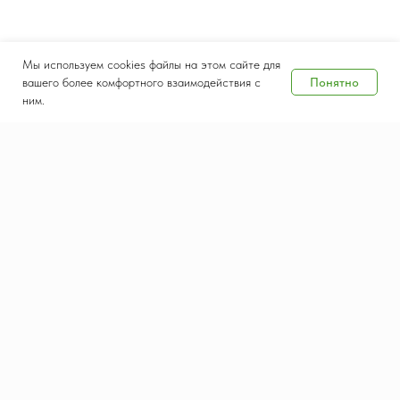
Мы используем cookies файлы на этом сайте для
Понятно
вашего более комфортного взаимодействия с
ним.
Дата и место проведения
8-10 сентября 2026
Крокус Экспо, Москва
Контакты
Документы
salesteam@waste-tech.ru
Конфиденциальность
+7 (495) 664-49-55
Политика использования
cookie