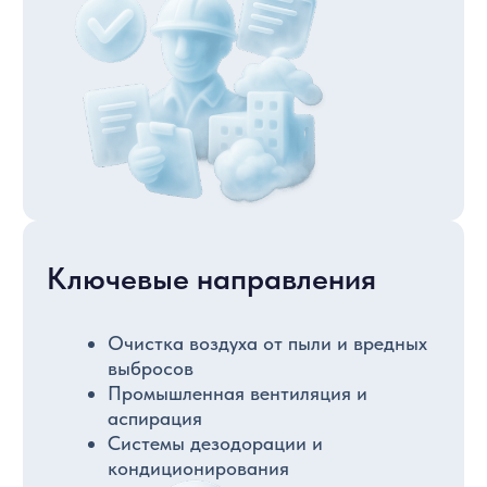
Участие в ЛюфтТэк будет
полезно
Производителям и поставщикам
очистного оборудования:
газоочистные установки, фильтры и
системы вентиляции, системы
мониторинга воздуха
Экологическим службам
предприятий металлургии,
химической промышленности,
энергетики, а также иных
промышленных предприятий
Государственным организациям
Дополнительные
возможности
Компании, заинтересованные
в проведении тематических мероприятий
в рамках деловой
программы ВэйстТэк, могут обратиться