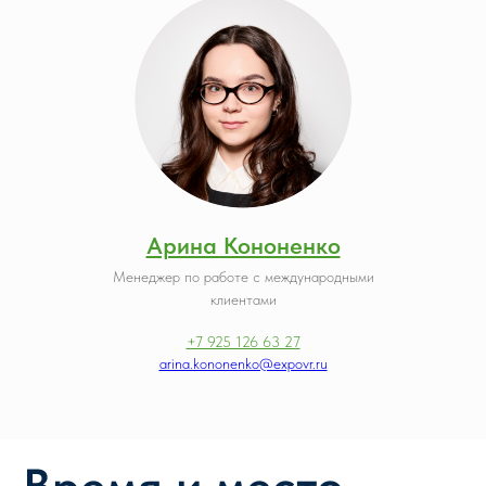
Арина Кононенко
Менеджер по работе с международными
клиентами
+7 925 126 63 27
arina.kononenko@expovr.ru