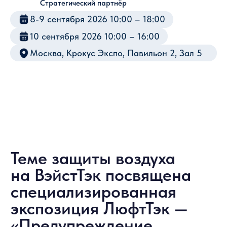
специализированная
экспозиция ЛюфтТэк —
«Предупреждение
загрязнений воздушной
среды»
Целевая аудитория
Службы главного эколога
промышленных предприятий
Департаменты, занятые
экологической безопасностью на
предприятиях
Контролирующие органы
Подразделения, отвечающие за
оптимизацию экологических
расходов