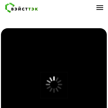
ЛюфтТэк