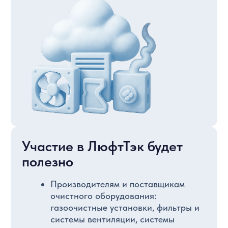
к Организатору для согласования
деталей.
Участие со стендом
Деловая программа
Посетить выставку
Секторы выставки
Представьте вашу продукцию, оборудование,
технологии и услуги в любом из направлений
выставки ЛюфтТэк