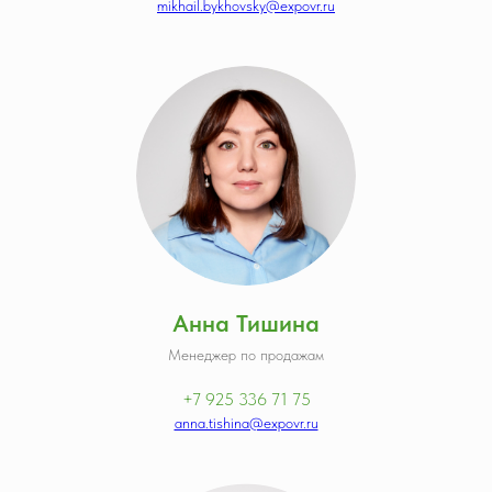
mikhail.bykhovsky@expovr.ru
Анна Тишина
Менеджер по продажам
+7 925 336 71 75
anna.tishina@expovr.ru