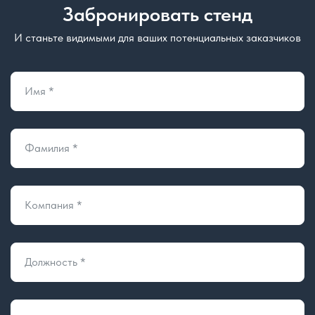
Забронировать стенд
И станьте видимыми для ваших потенциальных заказчиков
Время и место
проведения
Имя *
8-9 сентября 2026
10:00-18:00
10 сентября 2026
10:00-16:00
Фамилия *
Москва, Крокус Экспо, Павильон 2, Зал 5
«Мякинино»
Синяя ветка
Компания *
Волоколамское шоссе
Красногорск, Международная, 18
Должность *
Бесплатная парковка