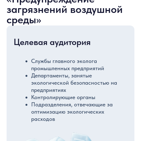
Ключевые направления
Очистка воздуха от пыли и вредных
выбросов
Промышленная вентиляция и
аспирация
Системы дезодорации и
кондиционирования